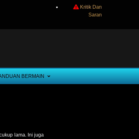
Kritik Dan
Saran
ANDUAN BERMAIN
cukup lama. Ini juga