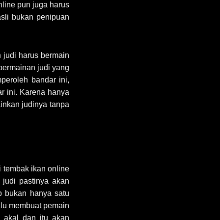
nline pun juga harus
sli bukan penipuan
 judi harus bermain
 permainan judi yang
eroleh bandar ini,
r ini. Karena hanya
inkan judinya tanpa
i tembak ikan online
 judi pastinya akan
b bukan hanya satu
elalu membuat pemain
akal dan itu akan