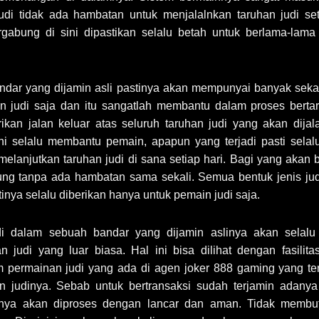
i tidak ada hambatan untuk menjalalnkan taruhan judi seti
gabung di sini dipastikan selalu betah untuk berlama-lama 
andar yang dijamin asli pastinya akan mempunyai banyak sekal
n judi saja dan itu sangatlah membantu dalam proses berta
kan jalan keluar atas seluruh taruhan judi yang akan dijal
ini selalu membantu pemain, apapun yang terjadi pasti sel
melanjutkan taruhan judi di sana setiap hari. Bagi yang akan be
rung tanpa ada hambatan sama sekali. Semua bentuk jenis ju
nya selalu diberikan hanya untuk pemain judi saja.
, di dalam sebuah bandar yang dijamin aslinya akan sela
 judi yang luar biasa. Hal ini bisa dilihat dengan fasili
 permainan judi yang ada di agen joker 888 gaming yang te
an judinya. Sebab untuk bertransaksi sudah terjamin adany
anya akan diproses dengan lancar dan aman. Tidak membu