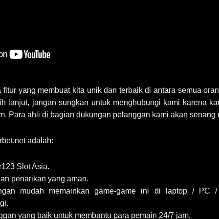
 fitur yang membuat kita unik dan terbaik di antara semua orang
ih lanjut, jangan sungkan untuk menghubungi kami karena ka
am. Para ahli di bagian dukungan pelanggan kami akan senan
rbet.net adalah:
123 Slot Asia.
dan penarikan yang aman.
ngan mudah memainkan game-game ini di laptop / PC /
gi.
gan yang baik untuk membantu para pemain 24/7 jam.