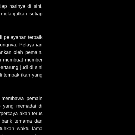
ap harinya di sini.
melanjutkan setiap
i pelayanan terbaik
rungnya. Pelayanan
ankan oleh pemain.
alu membuat member
rtarung judi di sini
di tembak ikan yang
lu membawa pemain
tas yang memadai di
rpercaya akan terus
a bank ternama dan
tuhkan waktu lama