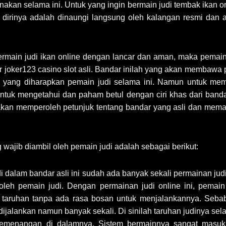
akan selama ini. Untuk yang ingin bermain judi tembak ikan o
dirinya adalah dinaungi langsung oleh kalangan resmi dan a
rmain judi ikan online dengan lancar dan aman, maka pemain
r joker123 casino slot asli. Bandar inilah yang akan membawa
 yang diharapkan pemain judi selama ini. Namun untuk memp
untuk mengetahui dan paham betul dengan ciri khas dari banda
 akan memperoleh petunjuk tentang bandar yang asli dan mema
g wajib diambil oleh pemain judi adalah sebagai berikut:
di dalam bandar asli ini sudah ada banyak sekali permainan jud
oleh pemain judi. Dengan permainan judi online ini, pemain
 taruhan tanpa ada rasa bosan untuk menjalankannya. Seba
dijalankan namun banyak sekali. Di sinilah taruhan judinya s
kemenangan di dalamnya. Sistem bermainnya sangat masuk 