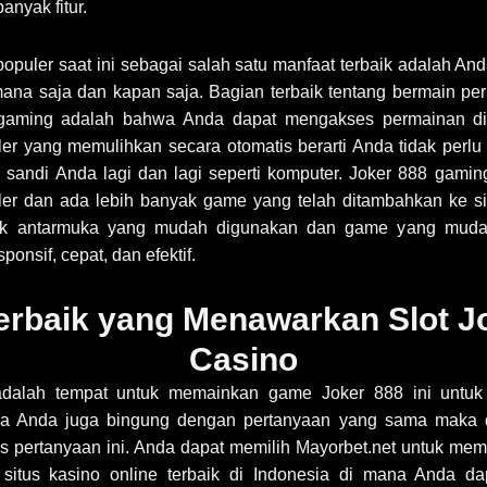
anyak fitur.
 populer saat ini sebagai salah satu manfaat terbaik adalah A
ana saja dan kapan saja. Bagian terbaik tentang bermain per
 gaming adalah bahwa Anda dapat mengakses permainan di
ler yang memulihkan secara otomatis berarti Anda tidak pe
 sandi Anda lagi dan lagi seperti komputer. Joker 888 gami
ler dan ada lebih banyak game yang telah ditambahkan ke si
tuk antarmuka yang mudah digunakan dan game yang mudah 
ponsif, cepat, dan efektif.
Terbaik yang Menawarkan Slot J
Casino
 adalah tempat untuk memainkan game Joker 888 ini untuk
a Anda juga bingung dengan pertanyaan yang sama maka di 
 pertanyaan ini. Anda dapat memilih Mayorbet.net untuk mema
 situs kasino online terbaik di Indonesia di mana Anda 