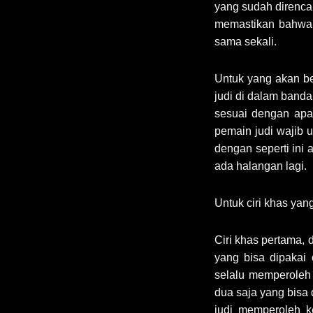
yang sudah direncan
memastikan bahwa 
sama sekali.
Untuk yang akan be
judi di dalam banda
sesuai dengan apa
pemain judi wajib 
dengan seperti ini
ada halangan lagi.
Untuk ciri khas yan
Ciri khas pertama, 
yang bisa dipakai 
selalu memperoleh
dua saja yang bisa 
judi memperoleh 