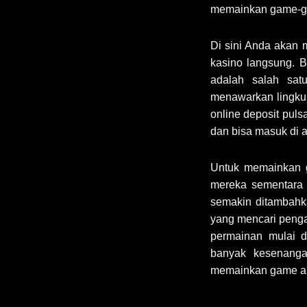
memainkan game-ga
Di sini Anda akan
kasino langsung. B
adalah salah sat
menawarkan lingku
online deposit puls
dan bisa masuk di a
Untuk memainkan g
mereka sementara 
semakin ditambahka
yang mencari penga
permainan mulai d
banyak kesenanga
memainkan game ap